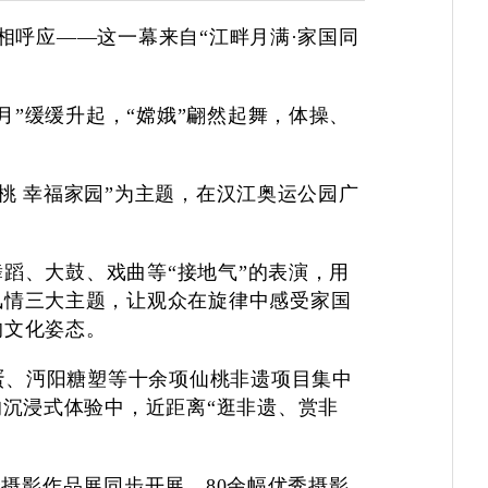
相呼应——这一幕来自“江畔月满·家国同
月”缓缓升起，“嫦娥”翩然起舞，体操、
。
桃 幸福家园”为主题，在汉江奥运公园广
蹈、大鼓、戏曲等“接地气”的表演，用
风情三大主题，让观众在旋律中感受家国
的文化姿态。
蛋、沔阳糖塑等十余项仙桃非遗项目集中
的沉浸式体验中，近距离“逛非遗、赏非
群众摄影作品展同步开展，
80
余幅优秀摄影