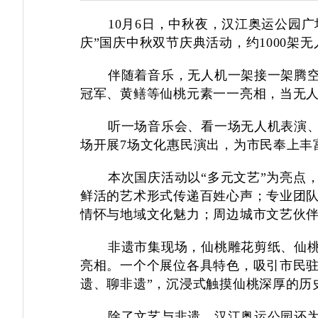
10
月
6
日，中秋夜，汉江奥运公园广
庆”国庆中秋双节庆典活动，约
1000
架无
伴随着音乐，无人机一架接一架腾
冠军、黄鳝等仙桃元素一一亮相，当无
听一场音乐会、看一场无人机表演
场开展
7
场文化惠民演出，为市民奉上丰富
本次国庆活动以
“多元文艺”为亮点
鲜活的艺术形式传递百姓心声；专业团
情怀与地域文化魅力；周边城市文艺伙
非遗市集现场，仙桃雕花剪纸、仙
亮相。一个个展位各具特色，吸引市民
遗、聊非遗”，沉浸式触摸仙桃深厚的历
除了文艺与非遗，汉江奥运公园还