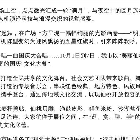
场上空，点点微光汇成一轮“满月”，与夜空中的圆月遥
人机演绎科技与浪漫交织的视觉盛宴。
空起舞，在广场上方呈现一幅幅绚丽的光影画卷
——“明
人机阵型变幻为迎风飘扬的五星红旗时，引来阵阵欢呼
、唱一曲国庆大合唱
……
10
月
1
日到
7
日，我市以“美丽仙
的国庆“文化大餐”。
，打造全民共享的文化舞台。社会文艺团队带来歌曲、舞
队打造的专场音乐会，串联红色经典、地方特色、民族
伴携手登台，通过跨地域文化交流，展现仙桃开放包容
桃麦秆剪贴、仙桃贝雕、渔鼓皮影、鳝鱼米粉、沙湖盐
驻足流连。大家徜徉于展位之间，在
“逛、赏、聊、尝”
史文化底蕴。
为市民准备了
“视觉大餐”与“便民福利”。“行走仙桃”