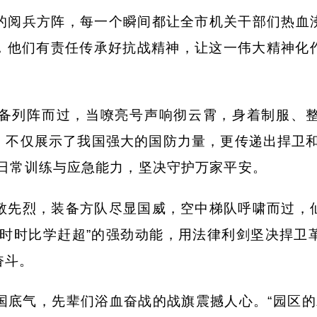
的阅兵方阵，每一个瞬间都让全市机关干部们热血
，他们有责任传承好抗战精神，让这一伟大精神化
备列阵而过，当嘹亮号声响彻云霄，身着制服、
，不仅展示了我国强大的国防力量，更传递出捍卫
化日常训练与应急能力，坚决守护万家平安。
敬先烈，装备方队尽显国威，空中梯队呼啸而过，
，时时比学赶超”的强劲动能，用法律利剑坚决捍卫
奋斗。
国底气，先辈们浴血奋战的战旗震撼人心。
“园区