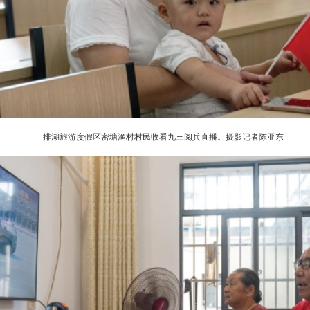
排湖旅游度假区密塘渔村村民收看九三阅兵直播。摄影记者陈亚东