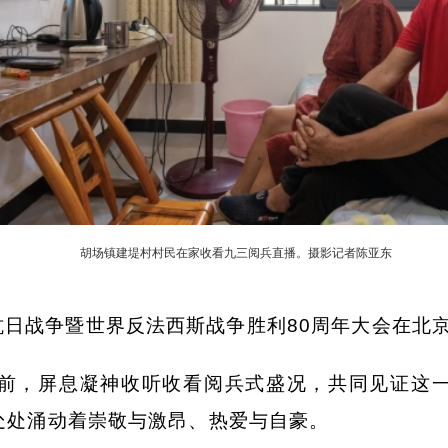
胡场镇建堤村村民在家收看九三阅兵直播。摄影记者陈亚东
抗日战争暨世界反法西斯战争胜利80周年大会在北
前，屏息凝神收听收看阅兵式盛况，共同见证这
处处涌动着崇敬与激昂、热爱与自豪。