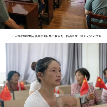
市人武部组织预定新兵集训队集中收看九三阅兵直播。摄影 记者刘贤双