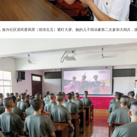
兴社区居民蔡凤荣（前排左五）紧盯大屏。她的儿子胡冰豪第二次参加大阅兵，接